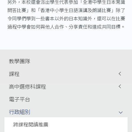
另外，本校還會派出學生代表參加「全港中學生日本常識
問答比賽」和「香港中小學生日語演講及朗誦比賽」除了
令同學們學到一些書本以外的日本知識外，還可以在比賽
過程中學會如何與他人合作、分享責任和達成共同目標。
Main
教學團隊
navigation
課程
高中選修科課程
電子平台
行政組別
跨課程閱讀推廣