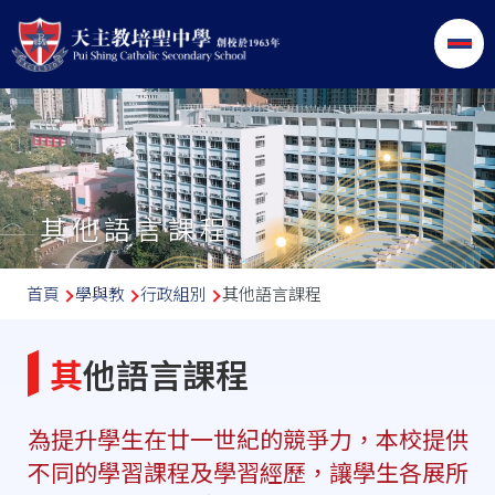
移至主內容
其他語言課程
導
首頁
學與教
行政組別
其他語言課程
航
連
其他語言課程
結
為提升學生在廿一世紀的競爭力，本校提供
不同的學習課程及學習經歷，讓學生各展所