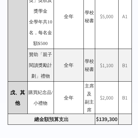
獎」獎狀及
獎學金
學校
$5,000
A1
全年
秘書
全學年共
10
名，每名金
額
$500
贊助「親子
學校
$1,100
B1
全年
閱讀獎勵計
秘書
劃」禮物
主席
戊、其
購買紀念品
/
及
$2,000
B1
全年
副主
他
小禮物
席
$139,300
總金額預算支出