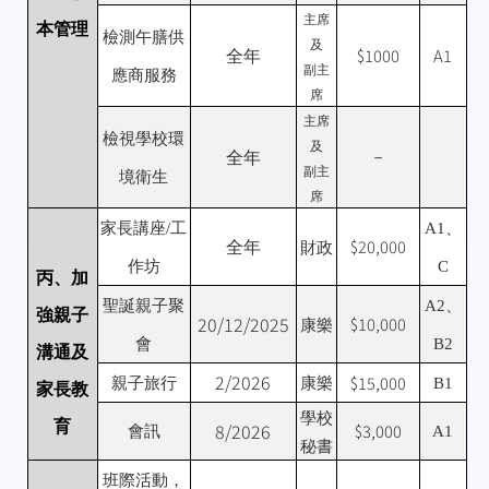
主席
本管理
檢測午膳供
及
$1000
A1
全年
副主
應商服務
席
主席
檢視學校環
及
全年
－
副主
境衛生
席
家長講座
/
工
A1
、
$20,000
全年
財政
作坊
C
丙、加
聖誕親子聚
A2
、
強親子
20/12/2025
$10,000
康樂
會
B2
溝通及
2/2026
$15,000
親子旅行
康樂
B1
家長教
學校
育
8/2026
$3,000
會訊
A1
秘書
班際活動，