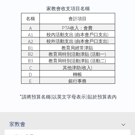
家教會收支項目名稱
名稱
會計項目
PTA
A
收入：會費
(
)
A1
校內活動支出
由本會戶口支出
(
)
A2
校外活動支出
由本會戶口支出
B1
教育局經常津貼
B2
(
)
教育局特別活動津貼
活動一
B3
(
)
教育局特別活動津貼
活動二
(
)
C
其他津助
收入
D
轉帳
E
銀行事務
*
(
)
請將預算名稱
以英文字母表示
貼於預算表內
Main
家教會
navigation