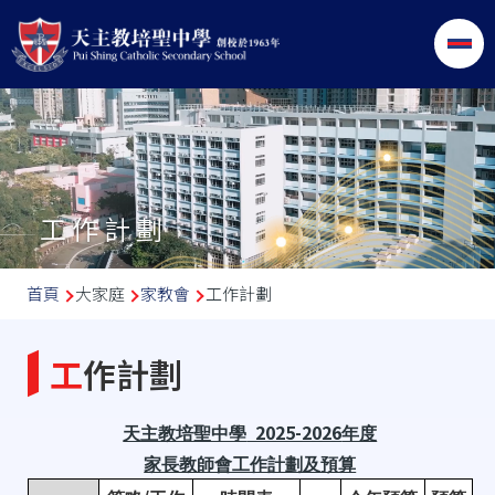
移至主內容
工作計劃
導
首頁
大家庭
家教會
工作計劃
航
連
工作計劃
結
2025-2026
天主教培聖中學
年度
家長教師會工作計劃及預算