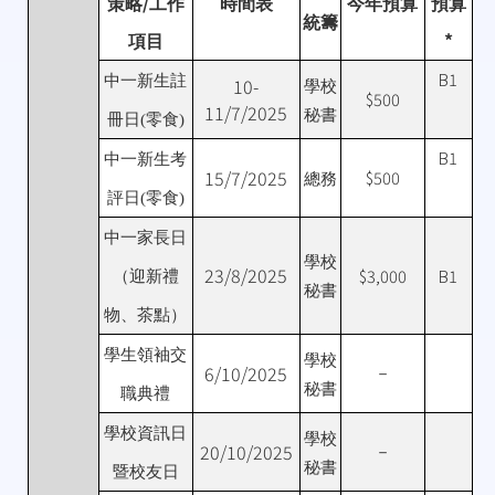
/
策略
工作
時間表
今年預算
預算
統籌
*
項目
B1
中一新生註
10-
學校
$500
11/7/2025
秘書
冊日
(
零食
)
B1
中一新生考
15/7/2025
$500
總務
評日
(
零食
)
中一家長日
學校
23/8/2025
$3,000
B1
（迎新禮
秘書
物、茶點）
學生領袖交
學校
6/10/2025
－
秘書
職典禮
學校資訊日
學校
20/10/2025
－
秘書
暨校友日