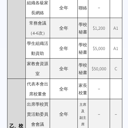
組織各級家
全年
－
聯絡
長網絡
常務會議
學校
$1,200
A1
全年
秘書
（
4-6
次）
學生組織活
學校
$5,000
A1
全年
秘書
動資助
家教會資源
學校
$50,000
C
全年
秘書
室
代表本會出
家長
全年
－
校董
席校董會
出席學校買
主席
及
全年
賣活動委員
－
－
副主
會會議
席
乙、校