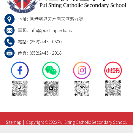
地址:
香港新界天水圍天河路九號
電郵:
info@puishing.edu.hk
電話:
(852)2445 - 0800
傳真:
(852)2445 - 2018
Sitemap
| Copyright ©
2026 Pui Shing Catholic Secondary School.
All rights reserved.