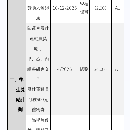
學校
16/12/2025
$2,000
A1
贊助大會錦
秘書
旗
陸運會最佳
運動員獎
勵，
甲、乙、丙
4/2026
$4,000
A1
組各組男女
總務
子
丁、學
最佳運動員
生獎
勵計
可獲
500
元
劃
禮物劵
「品學兼優