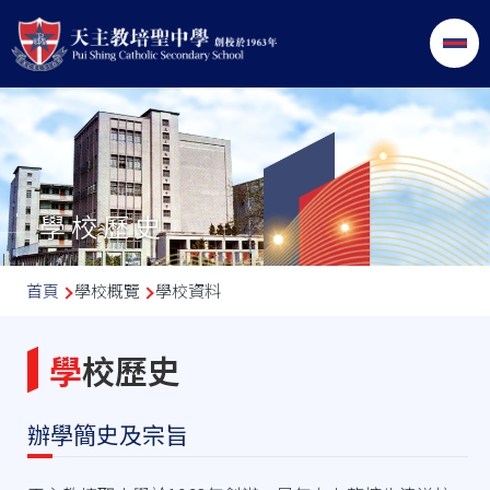
移至主內容
學校歷史
導
首頁
學校概覽
學校資料
航
連
學校歷史
結
辦學簡史及宗旨