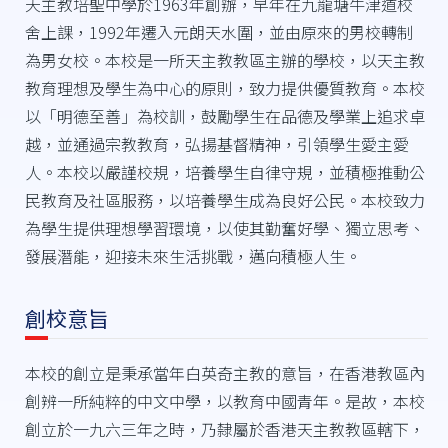
天主教培聖中學於1963年創辦，早年在九龍塘牛津道校
舍上課，1992年遷入元朗天水圍，並由原來的男校轉制
為男女校。本校是一所天主教教區主辦的學校，以天主教
教育理想及學生為中心的原則，致力提供優質教育。本校
以「明德至善」為校訓，鼓勵學生在品德及學業上追求卓
越，並通過宗教教育，弘揚基督精神，引領學生愛主愛
人。本校以嚴謹校規，培養學生自律守規，並積極推動公
民教育及社區服務，以培養學生成為良好公民。本校致力
為學生提供理想學習環境，以使其勤奮好學、獨立思考、
發展潛能，迎接未來生活挑戰，邁向積極人生。
創校意旨
本校的創立是秉承當年白英奇主教的意旨，在香港教區內
創辨一所純粹的中文中學，以教育中國青年。是故，本校
創立於一九六三年之時，乃隸屬於香港天主教教區轄下，