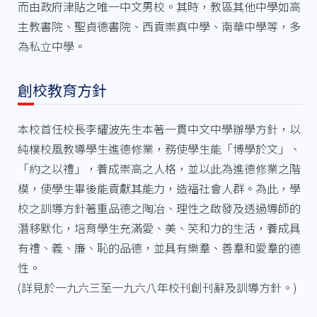
而由政府津貼之唯一中文男校。其時，教區其他中學如高
主教書院、聖貞德書院、西貢崇真中學、南華中學等，多
為私立中學。
創校教育方針
本校首任校長李耀波先生本著一貫中文中學辦學方針，以
純樸校風教導學生進德修業，務使學生能「博學於文」、
「約之以禮」，養成崇高之人格，並以此為進德修業之階
模，使學生畢後能貢獻其能力，造福社會人群。為此，學
校之訓導方針著重品德之陶冶、理性之啟發及透過導師的
潛移默化，培育學生充滿愛、美、笑和力的生活，養成具
有禮、義、廉、恥的品德，並具有樂羣、善羣和愛羣的德
性。
(詳見於一九六三至一九六八年校刊創刊辭及訓導方針。)