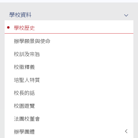
Main
學校資料
navigation
學校歷史
辦學願景與使命
校訓及宗旨
校徽釋義
培聖人特質
校長的話
校園遊覽
法團校董會
辦學團體