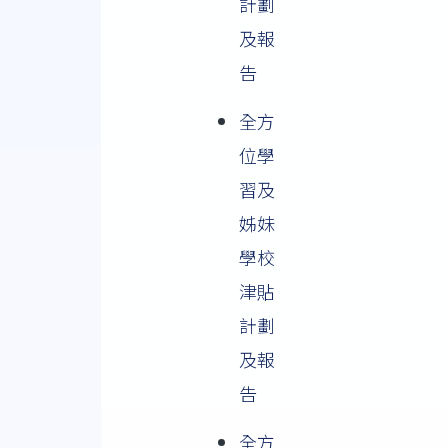
計劃
及報
告
全方
位學
習及
姊妹
學校
津貼
計劃
及報
告
全方