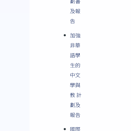
劃書
及報
告
加強
非華
語學
生的
中文
學與
教 計
劃及
報告
國際