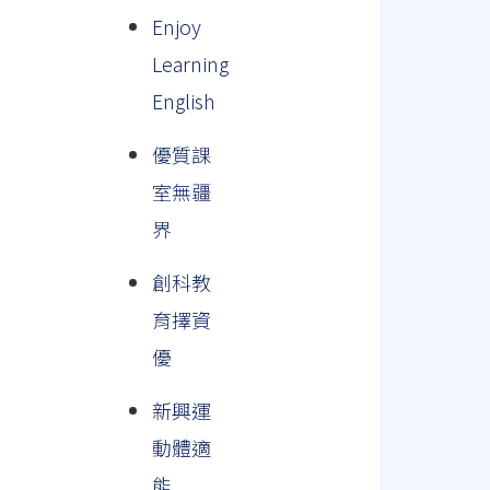
Enjoy
Learning
English
優質課
室無疆
界
創科教
育擇資
優
新興運
動體適
能