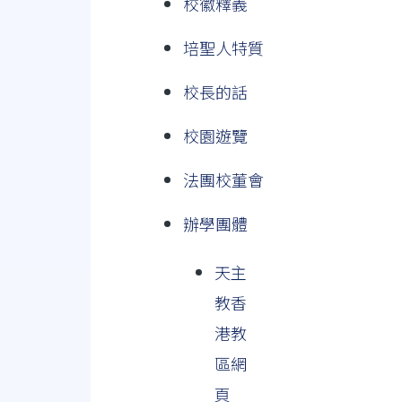
校徽釋義
培聖人特質
校長的話
校園遊覽
法團校董會
辦學團體
天主
教香
港教
區網
頁