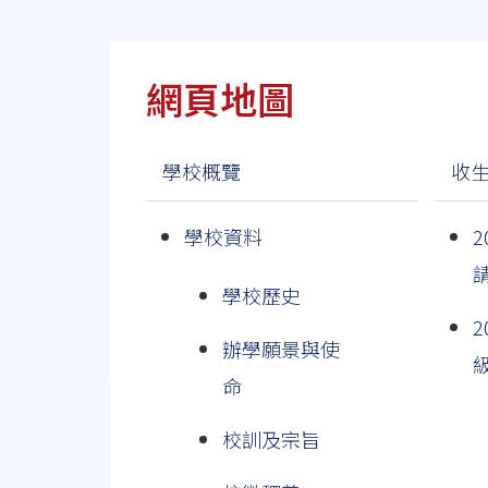
連
結
網頁地圖
學校概覽
收
學校資料
2
學校歷史
2
辦學願景與使
命
校訓及宗旨