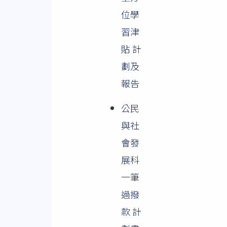
位學
習津
貼 計
劃及
報告
公民
與社
會發
展科
一筆
過撥
款 計