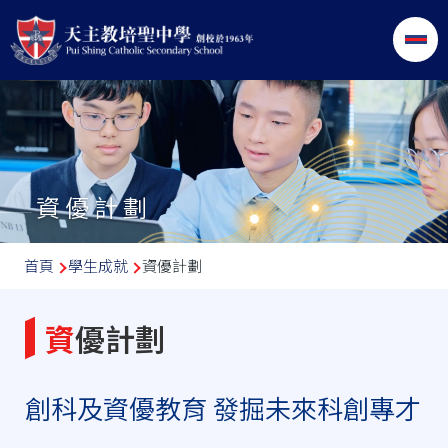
移至主內容
資優計劃
導
首頁
學生成就
資優計劃
航
連
資優計劃
結
創科及資優教育 發掘未來科創專才