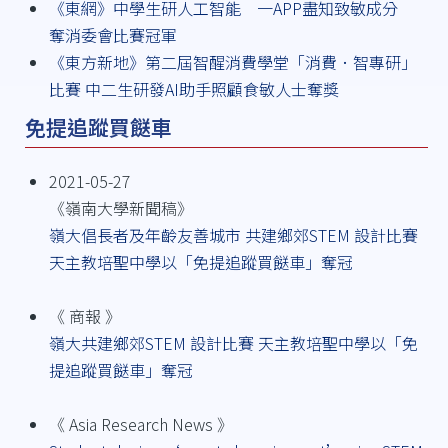
《東網》中學生研人工智能 一APP盡知致敏成分
奪消委會比賽冠軍
《東方新地》第二屆智醒消費學堂「消費．智專研」
比賽 中二生研發AI助手照顧食敏人士奪獎
免提追蹤買餸車
2021-05-27
《嶺南大學新聞稿》
嶺大倡長者及年齡友善城市 共建鄉郊STEM 設計比賽
天主教培聖中學以「免提追蹤買餸車」奪冠
《 商報 》
嶺大共建鄉郊STEM 設計比賽 天主教培聖中學以「免
提追蹤買餸車」奪冠
《 Asia Research News 》