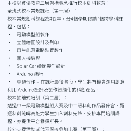
本校以資優教育三層架構概念推行校本創科教育：
全班式校本常規課程（第一層）：
校本常規創科課程為期2年，分4個學期修讀7個跨學科課
程，包括：
• 電動模型船製作
• 立體繪圖設計及列印
• 再生能源電路裝置製作
• 無人機編程
• Solar Car 繪圖製作設計
• Arduino 編程
• 專題習作 – 在課程最後階段，學生將有機會運用創意
利用 Arduino設計及製作智能化的科創產品。
校本抽離式培訓（第二層）：
透過中一級電動模型船大賽及中二級科創作品發佈會，甄
選科創範疇高能力學生加入創科先鋒，安排專門培訓課
程，亦提供平台發揮所長。
校外支援活動或代表學校參加比賽（第三層）：