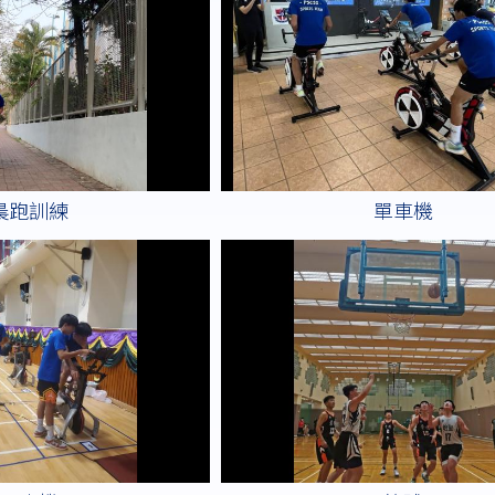
晨跑訓練
單車機