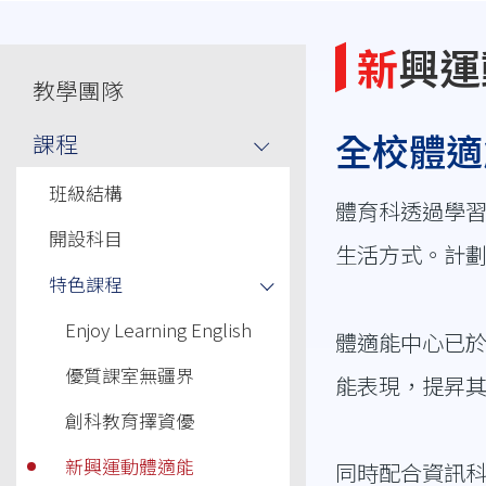
連
結
新興
Main
教學團隊
navigation
全校體適
課程
班級結構
體育科透過學
開設科目
生活方式。計
特色課程
Enjoy Learning English
體適能中心已於
優質課室無疆界
能表現，提昇
創科教育擇資優
新興運動體適能
同時配合資訊科技