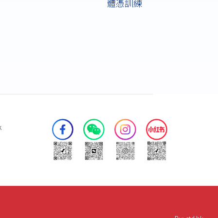
體憑訓練
k