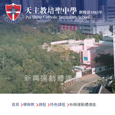
移至主內容
新興運動體適能
導
首頁
學與教
課程
特色課程
新興運動體適能
航