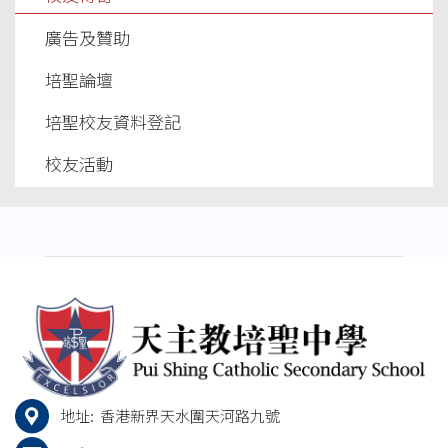
和教數學的陳明生老師，當時最老友的同學是林國
球校隊活動。熱愛運動的陳柄安先生曾多次入選香港
中，轉校後課本及授課由英文轉為中文，當然感到不
如此：
老師的游說，要為成立校友會做點事兒；當時正藉中
雄、張炎奎、陳文傑及曾國裕等，然而現在都已沒有
隊及港聯，不旦連續五屆入選香港明星選舉最佳十一
廣告及贊助
習慣。由屯門至天水圍(其時還未有輕鐵)要45分鐘車
1971年香港無線電視台有一個由星辰錶贊助「星辰
學畢業，台灣校友分會已誕生，母會卻還未成立，遂
聯絡了。中六會考結束，隨同學們報名台灣大專聯
人，更以32歲之齡當選香港足球先生。退役後曾任多
當時激烈比賽祇剩下五秒鐘就結束，英華還領先一
程也覺費時，還幸新校沒有太嚴緊的傳統制度，加上
杯．校際常識問答比賽」，當時由現時於影視界仍得
催生香港校友母會之成立，當時陳達華任會長，嘉明
培聖論壇
考，由於對台灣認知不多，在毫無準備下以玩票心態
項運動教練及體育記者，現時是now寬頻電視足球評
分，而在英華場區葫蘆頂球證判有一跳球，隊長陳志
同學們的相處融洽，很快便適應了學校的新生活。她
高望重的許冠文先生作為節目主持人。本校學生於比
當秘書，其後陳達華入警界，校友會曾沉寂一時；及
去應考，卻意外的被中興大學企業管理系取錄，會考
述員。
明急向跳球者瞄了一眼，示意將球拍向他的一方，跳
培聖校友資料登記
回味的說 ：「 記得有一天早上，同學們還未吃早餐
賽中才華洋溢，表現出色，打敗多間學校勇奪冠軍。
至以陳利昌為首的台灣畢業校友回港，重組校友母
成績揭曉中大入讀無望，得到父母親及姐姐的鼓勵，
球者竟會意而順利將球傳達，他毫不遲疑搶球飛身跳
已打鐘上班主任課，大家把早餐攤在自己的桌上，如
會，嘉明一向熱心會務，繼陳利昌之後被推選擔任會
校友活動
毅然赴台升學，踏足台灣後始知也獲浸會取錄，但抱
射，皮球竟沒投中，剛巧哨子聲響起，計時器回到零
腸粉、炒麵等一大堆，各人就如吃自助餐般的邊吃邊
長斷續地至今，其間龐衍琪、王誠恩、劉俊豪亦曾當
既來之則安之的心態留在當地攻讀。
位了！失望、沮喪、不服氣瀰漫在培聖仔底心裏；突
上課；如今回顧起來也覺得有點兒過份。 」 高中生
會長。任內他成功地將校友會改組為有限公司，開設
然！裁判指着罰球點，對！那非完結的哨子聲－－是
活是開心的，不論男生女生都能打成一片；有時在校
網頁等。歷來舉辦的活動出席人數都甚為踴躍，他笑
培聖台灣校友會也是令他留在台灣的原因之一，因一
英華球員於比賽完結前一剎那犯規！他阻止我們的神
內打排球打至下午六、七時，要老師勸諭方肯回家。
言也有失敗的時刻，曾辦過一次行山活動，出席的衹
同報考的同學無一取錄，台灣校友會赴台升學講座
射手起跳，犯下比賽的天條！兩分罰球只需一人在場
Peggy在校內非常活躍，除了是排球校隊外；亦曾當
有左錦培、陸國康和他三人，還好都行畢全程。該次
上，除使他了解彼邦的情況，來聽講的還有同班但文
中，得一分要加時、沒得分便落敗、得兩分便取勝！
選為「至 社」社長(校內有社：明、德、至、善為四
的經驗令他醒覺每次辦活動必要有班底，擇校友之喜
靜的劉富華，也考得同校同系，減少了他的憂慮，加
關鍵所在，致令偌大的球場驟然鴉雀無聲！彷彿只聽
社社名，至社是其中一社)，已顯露其領導才能；她
好而為；最重要者乃校友會資源不足，每次活動均需
上到台後師兄們的殷勤接待，包括接機、安排住宿和
到陳志明撲通、撲通的心跳聲，他深吸一口氣後瞄
人緣好做事認真，深獲同學們認同而樂於相助，猶如
自負盈虧，須盡量減少閃失。而球類運動、聚餐等，
到日月潭、籚山、霧社的迎新活動令他感激不矣。不
準、投射；糟糕！他覺手感有點兒不妥當，可幸皮球
打排球般的合作無間。要好的同學包括常並肩作戰的
都是有較多捧場客，他期盼校友會能注入更多新面
過也有難堪的時刻，給師兄們訓示時就不是味兒，這
地址:
香港新界天水圍天河路九號
在框上彈板後於喝采聲中穿入籃窩，平手了！歡呼後
排球隊友葉嘉敏，及入培聖第一天便認識且修讀相同
孔，尤其新校的成員。並能與剛成立之天水圍校友分
也使他知道日後要多開口，四年大學是開心的，不祗
射第二球時平添無比信心，果然一射穿針中鵠；場內
科目的黃若斯，至今仍是常有往來的好友。學業方面