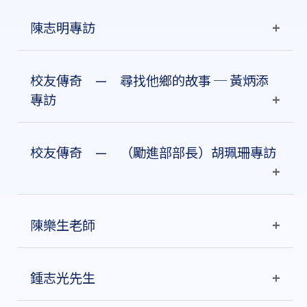
陳志明專訪
校友傳奇 — 尋找他鄉的故事 ─ 黃炳添
專訪
校友傳奇 — （勵進部部長）胡珮珊專訪
梁嘉明、梁志榮、黎俊光、陸國康（由左至右）
新網頁面世多時，傑出校友專訪欄一直缺如；有見及
陳樂生老師
此，我們已定出一系列的行動，以求令此欄面世，而
打響頭炮接受訪問的當然就是帶領校友會多年、勞苦
陳志明太太、陳志明、黎俊光、陸國康、梁志榮和梁
功高的會長兼校董梁嘉明。
鍾志光先生
嘉明（由右至左）
梁嘉明升讀中學時，有多間中學可供選擇；體質較弱