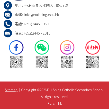
地址:
香港新界天水圍天河路九號
電郵:
info@puishing.edu.hk
電話:
(852)2445 - 0800
傳真:
(852)2445 - 2018
Sitemap
| Copyright ©
2026 Pui Shing Catholic Secondary School.
All rights reserved.
By: ctd.hk