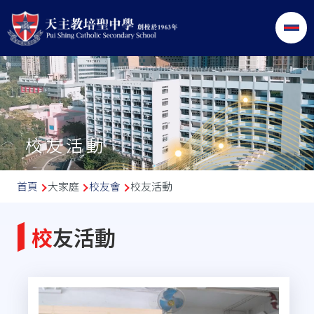
移至主內容
校友活動
導
首頁
大家庭
校友會
校友活動
航
連
校友活動
結