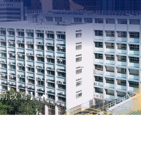
前改寫】🔥