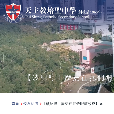
移至主內容
【破紀錄！歷史在我們眼
導
首頁
校園點滴
【破紀錄！歷史在我們眼前改寫】🔥
航