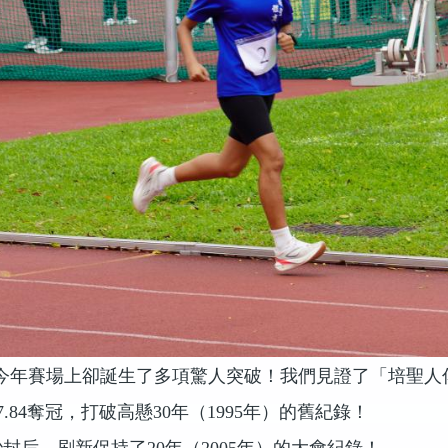
今年賽場上卻誕生了多項驚人突破！我們見證了「培聖人
7.84
奪冠，打破高懸
30
年（
1995
年）的舊紀錄！