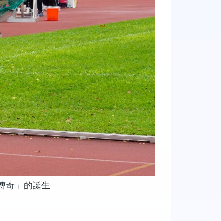
傳奇
」
的誕生
——