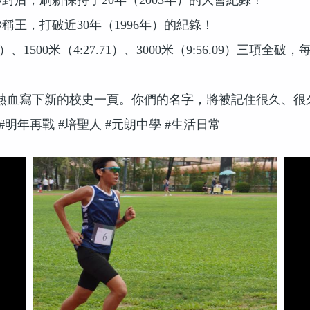
秒封后，刷新保持了
20
年（
2005
年）的大會紀錄！
秒稱王，打破近
30
年（
1996
年）的紀錄！
）、
1500
米（
4:27.71
）、
3000
米（
9:56.09
）三項全破，
熱血寫下新的校史一頁。你們的名字，將被記住很久、很
#
明年再戰
#
培聖人
#
元朗中學
#
生活日常