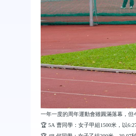
一年一度的周年運動會雖圓滿落幕，但
🏆
5A
曹同學：女子甲組
1500
米，以
6:2