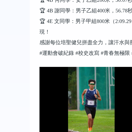
🏆
4B
何同學：女子乙組
200
米，
30.07
🏆
4B
謝同學：男子乙組
400
米，
56.78
🏆
4E
文同學：男子甲組
800
米（
2:09.29
現！
感謝每位培聖健兒拼盡全力，讓汗水與
#
運動會破紀錄
#
校史改寫
#
青春無極限