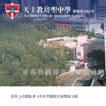
移至主內容
家長參觀國安展覽館活動
導
首頁
校園點滴
家長參觀國安展覽館活動
航