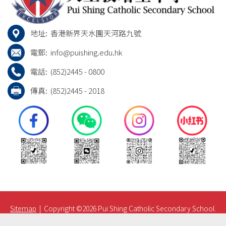
地址:
香港新界天水圍天河路九號
電郵:
info@puishing.edu.hk
電話:
(852)2445 - 0800
傳真:
(852)2445 - 2018
Sitemap
| Copyright ©
2026 Pui Shing Catholic Secondary School.
All rights reserved.